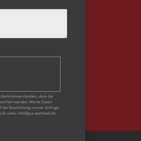
 damit einverstanden, dass die
peichert werden. Meine Daten
f die Bearbeitung meiner Anfrage
, z.B. unter info@gut-wahnbek.de